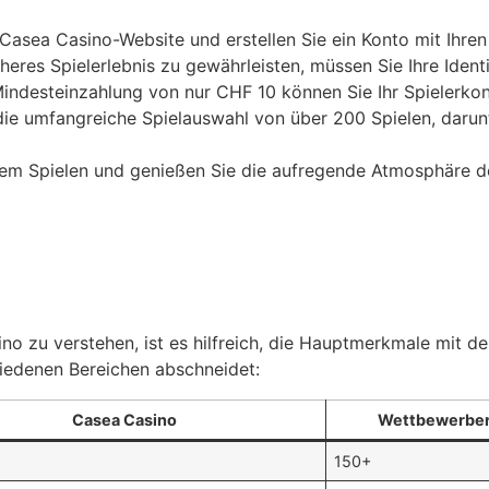
Casea Casino-Website und erstellen Sie ein Konto mit Ihren
eres Spielerlebnis zu gewährleisten, müssen Sie Ihre Identit
Mindesteinzahlung von nur CHF 10 können Sie Ihr Spielerkon
ie umfangreiche Spielauswahl von über 200 Spielen, darunt
em Spielen und genießen Sie die aufregende Atmosphäre de
 zu verstehen, ist es hilfreich, die Hauptmerkmale mit de
hiedenen Bereichen abschneidet:
Casea Casino
Wettbewerber
150+