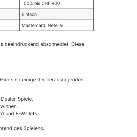
100% bis CHF 400
Einfach
Mastercard, Neteller
is beeindruckend abschneidet. Diese
 Hier sind einige der herausragenden
Dealer-Spiele.
ewinnen.
d und E-Wallets.
ährend des Spielens.