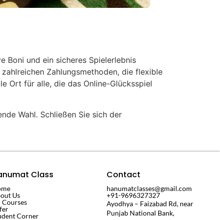
 Boni und ein sicheres Spielerlebnis
d zahlreichen Zahlungsmethoden, die flexible
 Ort für alle, die das Online-Glücksspiel
nde Wahl. Schließen Sie sich der
anumat Class
es
Contact
ome
hanumatclasses@gmail.com
out Us
+91-9696327327
l Courses
Ayodhya – Faizabad Rd, near
fer
Punjab National Bank,
udent Corner