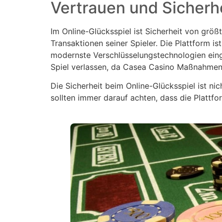
Vertrauen und Sicherh
Im Online-Glücksspiel ist Sicherheit von grö
Transaktionen seiner Spieler. Die Plattform i
modernste Verschlüsselungstechnologien eing
Spiel verlassen, da Casea Casino Maßnahmen z
Die Sicherheit beim Online-Glücksspiel ist ni
sollten immer darauf achten, dass die Plattfo