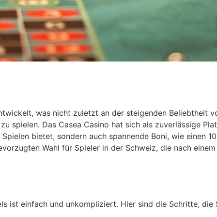
ntwickelt, was nicht zuletzt an der steigenden Beliebtheit 
l zu spielen. Das Casea Casino hat sich als zuverlässige Plat
 Spielen bietet, sondern auch spannende Boni, wie einen
orzugten Wahl für Spieler in der Schweiz, die nach einem 
ls ist einfach und unkompliziert. Hier sind die Schritte, di