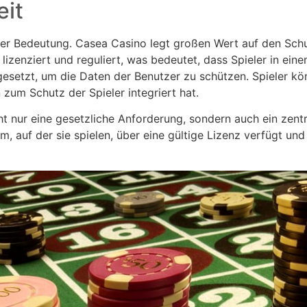
eit
ßter Bedeutung. Casea Casino legt großen Wert auf den Schu
st lizenziert und reguliert, was bedeutet, dass Spieler in e
esetzt, um die Daten der Benutzer zu schützen. Spieler k
um Schutz der Spieler integriert hat.
cht nur eine gesetzliche Anforderung, sondern auch ein zentr
rm, auf der sie spielen, über eine gültige Lizenz verfügt u