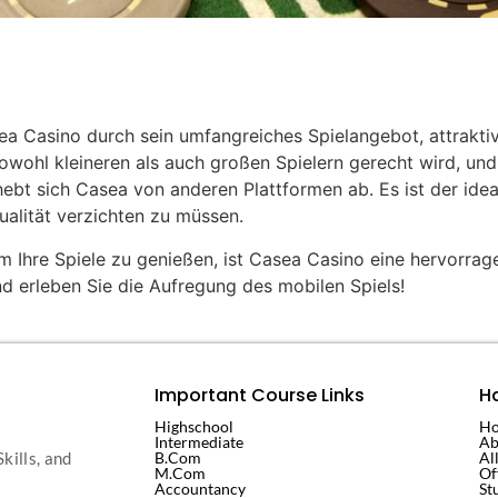
 Casino durch sein umfangreiches Spielangebot, attraktive
e sowohl kleineren als auch großen Spielern gerecht wird, un
t sich Casea von anderen Plattformen ab. Es ist der ideale
alität verzichten zu müssen.
Ihre Spiele zu genießen, ist Casea Casino eine hervorrage
 erleben Sie die Aufregung des mobilen Spiels!
Important Course Links
H
Highschool
H
Intermediate
Ab
B.Com
Al
ills, and
M.Com
Of
Accountancy
St