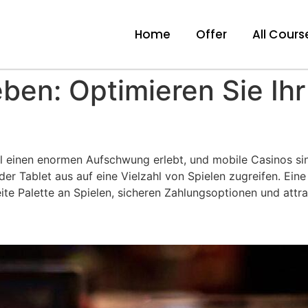
Home
Offer
All Cours
ben: Optimieren Sie Ihr
iel einen enormen Aufschwung erlebt, und mobile Casinos s
Tablet aus auf eine Vielzahl von Spielen zugreifen. Eine 
ite Palette an Spielen, sicheren Zahlungsoptionen und attra