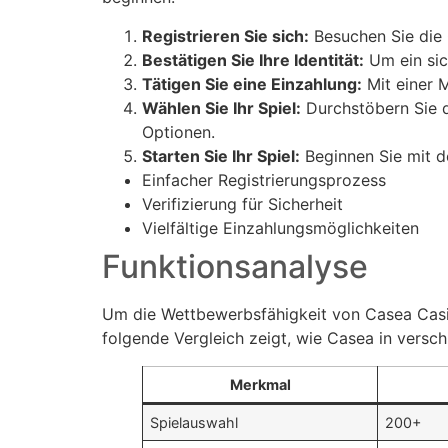
Registrieren Sie sich:
Besuchen Sie die 
Bestätigen Sie Ihre Identität:
Um ein sich
Tätigen Sie eine Einzahlung:
Mit einer 
Wählen Sie Ihr Spiel:
Durchstöbern Sie d
Optionen.
Starten Sie Ihr Spiel:
Beginnen Sie mit d
Einfacher Registrierungsprozess
Verifizierung für Sicherheit
Vielfältige Einzahlungsmöglichkeiten
Funktionsanalyse
Um die Wettbewerbsfähigkeit von Casea Casino
folgende Vergleich zeigt, wie Casea in versc
Merkmal
Spielauswahl
200+