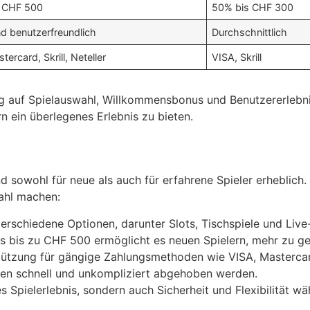
 CHF 500
50% bis CHF 300
und benutzerfreundlich
Durchschnittlich
tercard, Skrill, Neteller
VISA, Skrill
g auf Spielauswahl, Willkommensbonus und Benutzererlebn
n ein überlegenes Erlebnis zu bieten.
d sowohl für neue als auch für erfahrene Spieler erheblich.
ahl machen:
schiedene Optionen, darunter Slots, Tischspiele und Live-
 bis zu CHF 500 ermöglicht es neuen Spielern, mehr zu g
tützung für gängige Zahlungsmethoden wie VISA, Mastercar
n schnell und unkompliziert abgehoben werden.
s Spielerlebnis, sondern auch Sicherheit und Flexibilität w