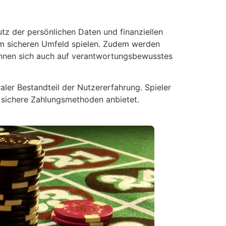
tz der persönlichen Daten und finanziellen
inem sicheren Umfeld spielen. Zudem werden
önnen sich auch auf verantwortungsbewusstes
aler Bestandteil der Nutzererfahrung. Spieler
nd sichere Zahlungsmethoden anbietet.