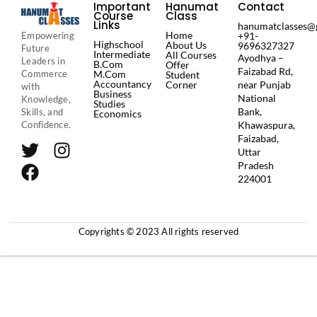
Important
Hanumat
Contact
Course
Class
es
Links
hanumatclasses@
Home
+91-
Empowering
Highschool
About Us
9696327327
Future
Intermediate
All Courses
Ayodhya –
Leaders in
B.Com
Offer
Faizabad Rd,
M.Com
Commerce
Student
Accountancy
Corner
near Punjab
with
Business
National
Knowledge,
Studies
Bank,
Skills, and
Economics
Khawaspura,
Confidence.
Faizabad,
Uttar
Pradesh
224001
Copyrights © 2023 All rights reserved