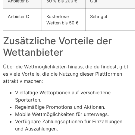
Anbieter B
50 % bis 200 €
Gut
Anbieter C
Kostenlose
Sehr gut
Wetten bis 50 €
Zusätzliche Vorteile der
Wettanbieter
Über die Wettmöglichkeiten hinaus, die du findest, gibt
es viele Vorteile, die die Nutzung dieser Plattformen
attraktiv machen:
Vielfältige Wettoptionen auf verschiedene
Sportarten.
Regelmäßige Promotions und Aktionen.
Mobile Wettmöglichkeiten für unterwegs.
Verfügbare Zahlungsoptionen für Einzahlungen
und Auszahlungen.