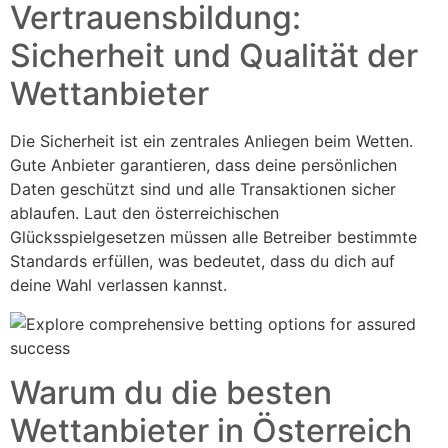
Vertrauensbildung:
Sicherheit und Qualität der
Wettanbieter
Die Sicherheit ist ein zentrales Anliegen beim Wetten.
Gute Anbieter garantieren, dass deine persönlichen
Daten geschützt sind und alle Transaktionen sicher
ablaufen. Laut den österreichischen
Glücksspielgesetzen müssen alle Betreiber bestimmte
Standards erfüllen, was bedeutet, dass du dich auf
deine Wahl verlassen kannst.
Warum du die besten
Wettanbieter in Österreich