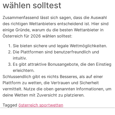
wählen solltest
Zusammenfassend lässt sich sagen, dass die Auswahl
des richtigen Wettanbieters entscheidend ist. Hier sind
einige Gründe, warum du die besten Wettanbieter in
Österreich für 2026 wählen solltest:
Sie bieten sichere und legale Wettmöglichkeiten.
Die Plattformen sind benutzerfreundlich und
intuitiv.
Es gibt attraktive Bonusangebote, die den Einstieg
erleichtern.
Schlussendlich gibt es nichts Besseres, als auf einer
Plattform zu wetten, die Vertrauen und Sicherheit
vermittelt. Nutze die oben genannten Informationen, um
deine Wetten mit Zuversicht zu platzieren.
Tagged
österreich sportwetten