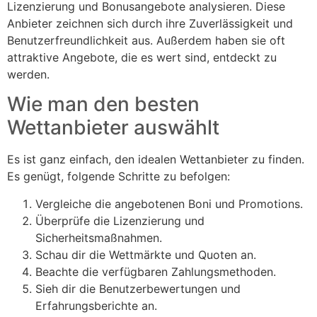
Lizenzierung und Bonusangebote analysieren. Diese
Anbieter zeichnen sich durch ihre Zuverlässigkeit und
Benutzerfreundlichkeit aus. Außerdem haben sie oft
attraktive Angebote, die es wert sind, entdeckt zu
werden.
Wie man den besten
Wettanbieter auswählt
Es ist ganz einfach, den idealen Wettanbieter zu finden.
Es genügt, folgende Schritte zu befolgen:
Vergleiche die angebotenen Boni und Promotions.
Überprüfe die Lizenzierung und
Sicherheitsmaßnahmen.
Schau dir die Wettmärkte und Quoten an.
Beachte die verfügbaren Zahlungsmethoden.
Sieh dir die Benutzerbewertungen und
Erfahrungsberichte an.