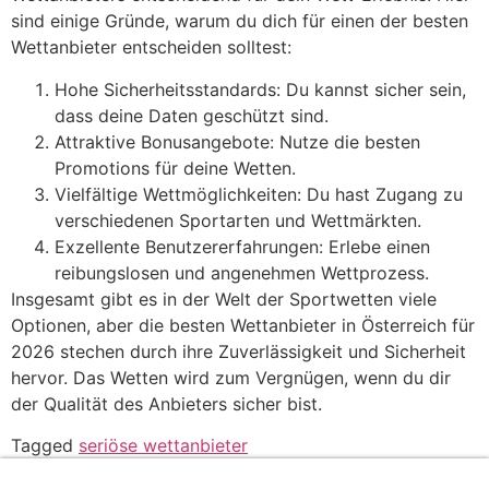
sind einige Gründe, warum du dich für einen der besten
Wettanbieter entscheiden solltest:
Hohe Sicherheitsstandards: Du kannst sicher sein,
dass deine Daten geschützt sind.
Attraktive Bonusangebote: Nutze die besten
Promotions für deine Wetten.
Vielfältige Wettmöglichkeiten: Du hast Zugang zu
verschiedenen Sportarten und Wettmärkten.
Exzellente Benutzererfahrungen: Erlebe einen
reibungslosen und angenehmen Wettprozess.
Insgesamt gibt es in der Welt der Sportwetten viele
Optionen, aber die besten Wettanbieter in Österreich für
2026 stechen durch ihre Zuverlässigkeit und Sicherheit
hervor. Das Wetten wird zum Vergnügen, wenn du dir
der Qualität des Anbieters sicher bist.
Tagged
seriöse wettanbieter