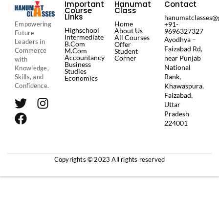
Important
Hanumat
Contact
Course
Class
es
Links
hanumatclasses@
Home
+91-
Empowering
Highschool
About Us
9696327327
Future
Intermediate
All Courses
Ayodhya –
Leaders in
B.Com
Offer
Faizabad Rd,
M.Com
Commerce
Student
Accountancy
Corner
near Punjab
with
Business
National
Knowledge,
Studies
Bank,
Skills, and
Economics
Khawaspura,
Confidence.
Faizabad,
Uttar
Pradesh
224001
Copyrights © 2023 All rights reserved