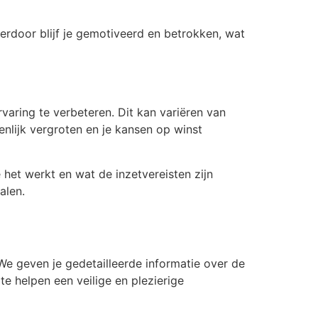
Hierdoor blijf je gemotiveerd en betrokken, wat
varing te verbeteren. Dit kan variëren van
nlijk vergroten en je kansen op winst
het werkt en wat de inzetvereisten zijn
alen.
We geven je gedetailleerde informatie over de
 te helpen een veilige en plezierige