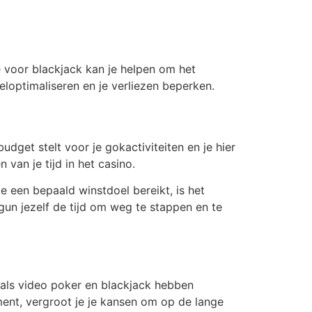
e voor blackjack kan je helpen om het
eloptimaliseren en je verliezen beperken.
udget stelt voor je gokactiviteiten en je hier
van je tijd in het casino.
e een bepaald winstdoel bereikt, is het
gun jezelf de tijd om weg te stappen en te
zoals video poker en blackjack hebben
ent, vergroot je je kansen om op de lange