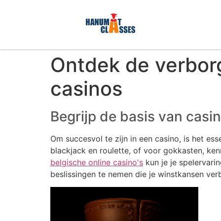
Ontdek de verborg
casinos
Begrijp de basis van casin
Om succesvol te zijn in een casino, is het ess
blackjack en roulette, of voor gokkasten, ken
belgische online casino's
kun je je spelervari
beslissingen te nemen die je winstkansen ver