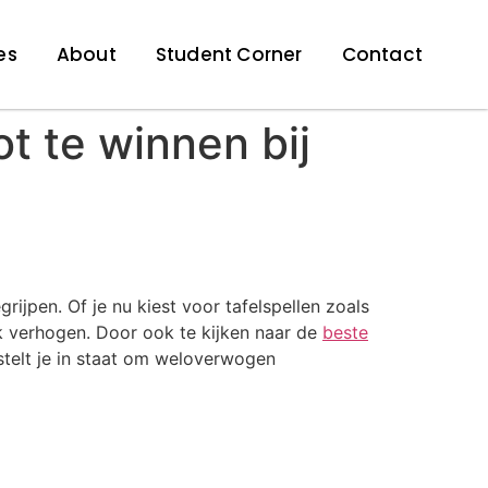
es
About
Student Corner
Contact
t te winnen bij
rijpen. Of je nu kiest voor tafelspellen zoals
jk verhogen. Door ook te kijken naar de
beste
stelt je in staat om weloverwogen