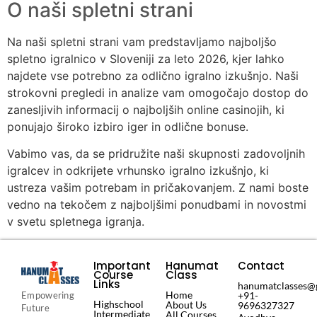
O naši spletni strani
Na naši spletni strani vam predstavljamo najboljšo
spletno igralnico v Sloveniji za leto 2026, kjer lahko
najdete vse potrebno za odlično igralno izkušnjo. Naši
strokovni pregledi in analize vam omogočajo dostop do
zanesljivih informacij o najboljših online casinojih, ki
ponujajo široko izbiro iger in odlične bonuse.
Vabimo vas, da se pridružite naši skupnosti zadovoljnih
igralcev in odkrijete vrhunsko igralno izkušnjo, ki
ustreza vašim potrebam in pričakovanjem. Z nami boste
vedno na tekočem z najboljšimi ponudbami in novostmi
v svetu spletnega igranja.
Important
Hanumat
Contact
Course
Class
es
Links
hanumatclasses@
Home
+91-
Empowering
Highschool
About Us
9696327327
Future
Intermediate
All Courses