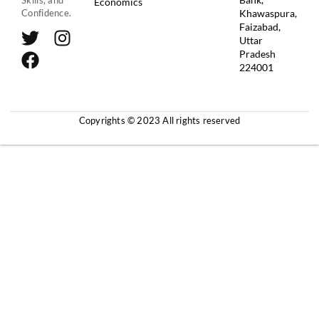
Economics
Khawaspura,
Confidence.
Faizabad,
Uttar
Pradesh
224001
Copyrights © 2023 All rights reserved