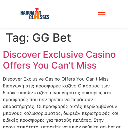
Tag:
GG Bet
Discover Exclusive Casino
Offers You Can't Miss
Discover Exclusive Casino Offers You Can't Miss
Εισαγωγή στις προσφορές καζίνο Ο κόσμος των
διαδικτυακών καζίνο είναι γεμάτος ευκαιρίες και
προσφορές που δεν πρέπει να περάσουν
απαρατήρητες. Οι προσφορές αυτές περιλαμβάνουν
μπόνους καλωσορίσματος, δωρεάν περιστροφές και
ειδικές προσφορές για πιστούς πελάτες. Στην
πραγματικότητα, μπορείτε να επισκεφθείτε gg-bet.gr