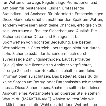
für Wetten unterwegs Regelmäßige Promotionen und
Aktionen für bestehende Kunden Umfassende
Statistiken und Analysen für informierte Entscheidungen
Diese Merkmale erhöhen nicht nur den Spaß am Wetten,
sondern verbessern auch deine Chancen, erfolgreich zu
sein. Vertrauen aufbauen: Sicherheit und Qualität Die
Sicherheit deiner Daten und Einlagen ist bei
Sportwetten von höchster Bedeutung. Die besten
Wettanbieter in Österreich überzeugen nicht nur durch
hohe Sicherheitsstandards, sondern auch durch
zuverlässige Zahlungsmethoden. Laut [vertrauter
Quelle] sind alle lizenzierten Anbieter verpflichtet,
strenge Sicherheitsprotokolle einzuhalten, um deine
Informationen zu schützen. Das bedeutet, dass du dir
keine Sorgen um Betrug oder Datenmissbrauch machen
musst. Diese Sicherheitsmaßnahmen sollten bei deiner
Auswahl eines Wettanbieters an oberster Stelle stehen.
Warum du [MARKENNAME] wählen solltest Wie wir
erklärt haben, ist die Wahl des richtigen Wettanbieters