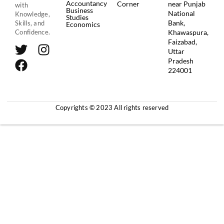
Accountancy
Corner
near Punjab
with
Business
National
Knowledge,
Studies
Bank,
Skills, and
Economics
Khawaspura,
Confidence.
Faizabad,
Uttar
Pradesh
224001
Copyrights © 2023 All rights reserved