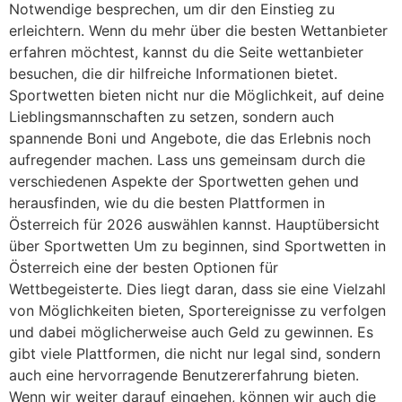
Notwendige besprechen, um dir den Einstieg zu
erleichtern. Wenn du mehr über die besten Wettanbieter
erfahren möchtest, kannst du die Seite wettanbieter
besuchen, die dir hilfreiche Informationen bietet.
Sportwetten bieten nicht nur die Möglichkeit, auf deine
Lieblingsmannschaften zu setzen, sondern auch
spannende Boni und Angebote, die das Erlebnis noch
aufregender machen. Lass uns gemeinsam durch die
verschiedenen Aspekte der Sportwetten gehen und
herausfinden, wie du die besten Plattformen in
Österreich für 2026 auswählen kannst. Hauptübersicht
über Sportwetten Um zu beginnen, sind Sportwetten in
Österreich eine der besten Optionen für
Wettbegeisterte. Dies liegt daran, dass sie eine Vielzahl
von Möglichkeiten bieten, Sportereignisse zu verfolgen
und dabei möglicherweise auch Geld zu gewinnen. Es
gibt viele Plattformen, die nicht nur legal sind, sondern
auch eine hervorragende Benutzererfahrung bieten.
Wenn wir weiter darauf eingehen, können wir auch die