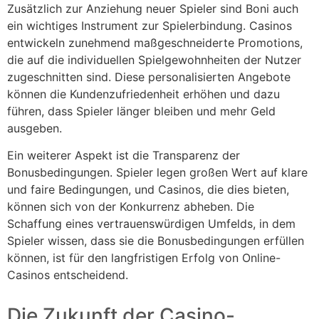
Zusätzlich zur Anziehung neuer Spieler sind Boni auch
ein wichtiges Instrument zur Spielerbindung. Casinos
entwickeln zunehmend maßgeschneiderte Promotions,
die auf die individuellen Spielgewohnheiten der Nutzer
zugeschnitten sind. Diese personalisierten Angebote
können die Kundenzufriedenheit erhöhen und dazu
führen, dass Spieler länger bleiben und mehr Geld
ausgeben.
Ein weiterer Aspekt ist die Transparenz der
Bonusbedingungen. Spieler legen großen Wert auf klare
und faire Bedingungen, und Casinos, die dies bieten,
können sich von der Konkurrenz abheben. Die
Schaffung eines vertrauenswürdigen Umfelds, in dem
Spieler wissen, dass sie die Bonusbedingungen erfüllen
können, ist für den langfristigen Erfolg von Online-
Casinos entscheidend.
Die Zukunft der Casino-