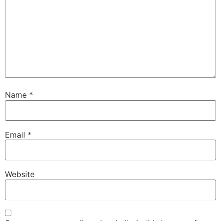
Name
*
Email
*
Website