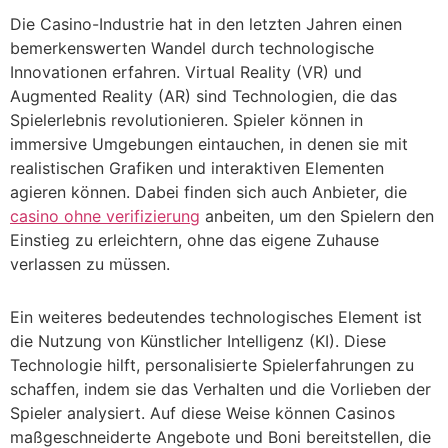
Die Casino-Industrie hat in den letzten Jahren einen
bemerkenswerten Wandel durch technologische
Innovationen erfahren. Virtual Reality (VR) und
Augmented Reality (AR) sind Technologien, die das
Spielerlebnis revolutionieren. Spieler können in
immersive Umgebungen eintauchen, in denen sie mit
realistischen Grafiken und interaktiven Elementen
agieren können. Dabei finden sich auch Anbieter, die
casino ohne verifizierung
anbeiten, um den Spielern den
Einstieg zu erleichtern, ohne das eigene Zuhause
verlassen zu müssen.
Ein weiteres bedeutendes technologisches Element ist
die Nutzung von Künstlicher Intelligenz (KI). Diese
Technologie hilft, personalisierte Spielerfahrungen zu
schaffen, indem sie das Verhalten und die Vorlieben der
Spieler analysiert. Auf diese Weise können Casinos
maßgeschneiderte Angebote und Boni bereitstellen, die