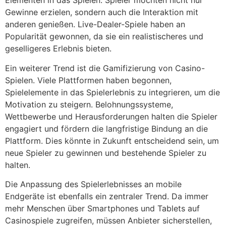
Elementen in das Spielen. Spieler möchten nicht nur
Gewinne erzielen, sondern auch die Interaktion mit
anderen genießen. Live-Dealer-Spiele haben an
Popularität gewonnen, da sie ein realistischeres und
geselligeres Erlebnis bieten.
Ein weiterer Trend ist die Gamifizierung von Casino-
Spielen. Viele Plattformen haben begonnen,
Spielelemente in das Spielerlebnis zu integrieren, um die
Motivation zu steigern. Belohnungssysteme,
Wettbewerbe und Herausforderungen halten die Spieler
engagiert und fördern die langfristige Bindung an die
Plattform. Dies könnte in Zukunft entscheidend sein, um
neue Spieler zu gewinnen und bestehende Spieler zu
halten.
Die Anpassung des Spielerlebnisses an mobile
Endgeräte ist ebenfalls ein zentraler Trend. Da immer
mehr Menschen über Smartphones und Tablets auf
Casinospiele zugreifen, müssen Anbieter sicherstellen,