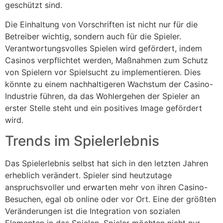
geschützt sind.
Die Einhaltung von Vorschriften ist nicht nur für die
Betreiber wichtig, sondern auch für die Spieler.
Verantwortungsvolles Spielen wird gefördert, indem
Casinos verpflichtet werden, Maßnahmen zum Schutz
von Spielern vor Spielsucht zu implementieren. Dies
könnte zu einem nachhaltigeren Wachstum der Casino-
Industrie führen, da das Wohlergehen der Spieler an
erster Stelle steht und ein positives Image gefördert
wird.
Trends im Spielerlebnis
Das Spielerlebnis selbst hat sich in den letzten Jahren
erheblich verändert. Spieler sind heutzutage
anspruchsvoller und erwarten mehr von ihren Casino-
Besuchen, egal ob online oder vor Ort. Eine der größten
Veränderungen ist die Integration von sozialen