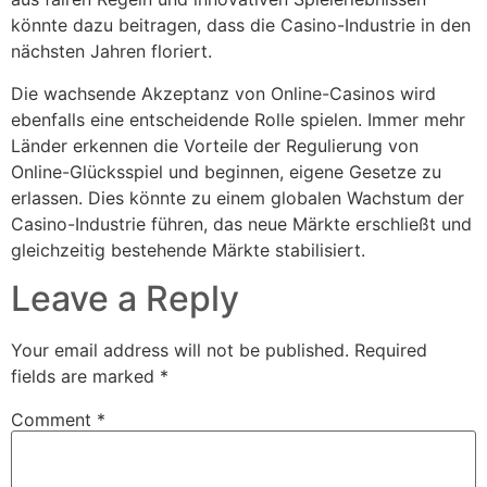
könnte dazu beitragen, dass die Casino-Industrie in den
nächsten Jahren floriert.
Die wachsende Akzeptanz von Online-Casinos wird
ebenfalls eine entscheidende Rolle spielen. Immer mehr
Länder erkennen die Vorteile der Regulierung von
Online-Glücksspiel und beginnen, eigene Gesetze zu
erlassen. Dies könnte zu einem globalen Wachstum der
Casino-Industrie führen, das neue Märkte erschließt und
gleichzeitig bestehende Märkte stabilisiert.
Leave a Reply
Your email address will not be published.
Required
fields are marked
*
Comment
*