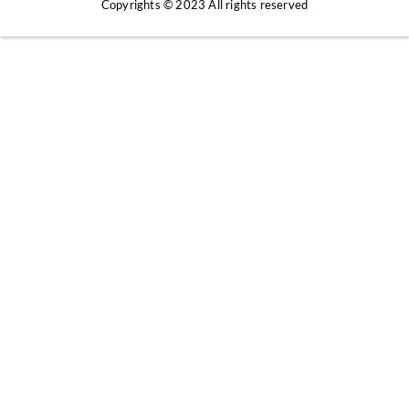
Copyrights © 2023 All rights reserved