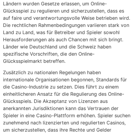
Ländern wurden Gesetze erlassen, um Online-
Glücksspiel zu regulieren und sicherzustellen, dass es
auf faire und verantwortungsvolle Weise betrieben wird.
Die rechtlichen Rahmenbedingungen variieren stark von
Land zu Land, was für Betreiber und Spieler sowohl
Herausforderungen als auch Chancen mit sich bringt.
Länder wie Deutschland und die Schweiz haben
spezifische Vorschriften, die den Online-
Glücksspielmarkt betreffen.
Zusätzlich zu nationalen Regelungen haben
internationale Organisationen begonnen, Standards für
die Casino-Industrie zu setzen. Dies führt zu einem
einheitlicheren Ansatz für die Regulierung des Online-
Glücksspiels. Die Akzeptanz von Lizenzen aus
anerkannten Jurisdiktionen kann das Vertrauen der
Spieler in eine Casino-Plattform erhöhen. Spieler suchen
zunehmend nach lizenzierten und regulierten Casinos,
um sicherzustellen, dass ihre Rechte und Gelder