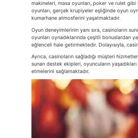
makineleri, masa oyunları, poker ve rulet gibi 
oyunları, gerçek krupiyeler eşliğinde oyun oy
kumarhane atmosferini yaşatmaktadır.
Oyun deneyimlerinin yanı sıra, casinoların sun
oyunları oynadıklarında çeşitli bonuslardan ya
eğlenceli hale getirmektedir. Dolayısıyla, cas
Ayrıca, casinoların sağladığı müşteri hizmetler
sunan destek ekipleri, oyuncuların yaşadıkları
etmelerini sağlamaktadır.