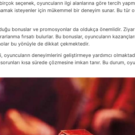
birçok seçenek, oyuncuların ilgi alanlarına göre tercih yapma
namak isteyenler için mükemmel bir deneyim sunar. Bu tür o
duğu bonuslar ve promosyonlar da oldukça önemlidir. Ziyaret
rarlanma fırsatı bulurlar. Bu bonuslar, oyuncuların kazançla
inolar bu yönüyle de dikkat çekmektedir.
i, oyuncuların deneyimlerini geliştirmeye yardımcı olmaktadır
 sorunları kısa sürede çözmesine imkan tanır. Bu durum, oyun