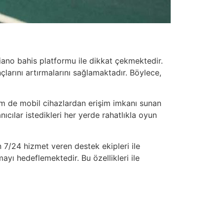
giano bahis platformu ile dikkat çekmektedir.
çlarını artırmalarını sağlamaktadır. Böylece,
m de mobil cihazlardan erişim imkanı sunan
cılar istedikleri her yerde rahatlıkla oyun
n 7/24 hizmet veren destek ekipleri ile
mayı hedeflemektedir. Bu özellikleri ile