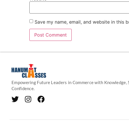
Save my name, email, and website in this b
Empowering Future Leaders in Commerce with Knowledge, Sk
Confidence.