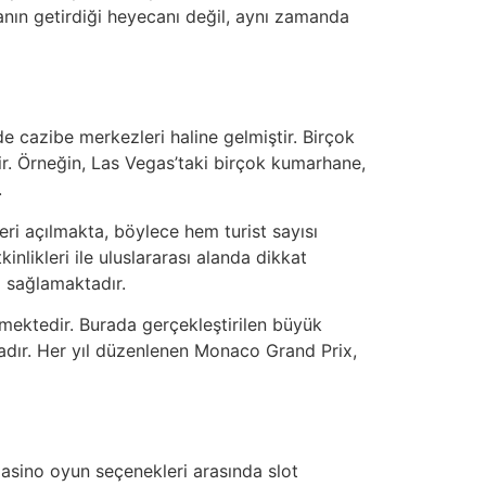
manın getirdiği heyecanı değil, aynı zamanda
e cazibe merkezleri haline gelmiştir. Birçok
r. Örneğin, Las Vegas’taki birçok kumarhane,
.
eri açılmakta, böylece hem turist sayısı
nlikleri ile uluslararası alanda dikkat
 sağlamaktadır.
mektedir. Burada gerçekleştirilen büyük
ktadır. Her yıl düzenlenen Monaco Grand Prix,
Casino oyun seçenekleri arasında slot