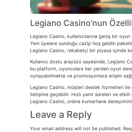
Legiano Casino’nun Özellik
Legiano Casino, kullanıcılarına geniş bir oyun
Yeni üyelere sunduğu cazip hoş geldin paketler
Legiano Casino, rekabetçi bir piyasa içinde ke
Kullanıcı dostu arayüzü sayesinde, Legiano 
bu platform, oyunculara her yerden oyun deneyi
oynayabilmekte ve promosyonlara erişim sağl
Legiano Casino, müşteri destek hizmetleri ile 
iletişime geçebilir. Hızlı yanıt süreleri ve etk
Legiano Casino, online kumarhane deneyimini d
Leave a Reply
Your email address will not be published.
Req