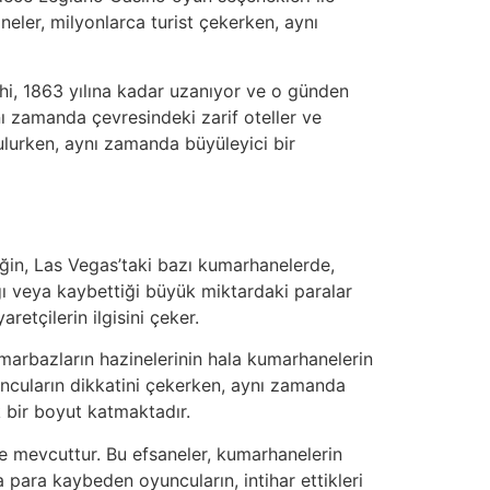
eler, milyonlarca turist çekerken, aynı
hi, 1863 yılına kadar uzanıyor ve o günden
ı zamanda çevresindeki zarif oteller ve
bulurken, aynı zamanda büyüleyici bir
ğin, Las Vegas’taki bazı kumarhanelerde,
ğı veya kaybettiği büyük miktardaki paralar
retçilerin ilgisini çeker.
umarbazların hazinelerinin hala kumarhanelerin
yuncuların dikkatini çekerken, aynı zamanda
k bir boyut katmaktadır.
 de mevcuttur. Bu efsaneler, kumarhanelerin
para kaybeden oyuncuların, intihar ettikleri