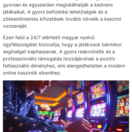
gyorsan és egyszerűen megtalálhatják a kedvenc
játékaikat. A gyors befizetési lehetőségek és a
zökkenőmentes kifizetések tovább növelik a kaszinó
vonzerejét.
Ezen felül a 24/7 elérhető magyar nyelvű
ügyfélszolgálat biztosítja, hogy a játékosok bármikor
segítséget kaphassanak. A gyors reakcióidők és a
professzionális támogatás hozzájárulnak a pozitív
felhasználói élményhez, ami elengedhetetlen a modern
online kaszinók sikeréhez.