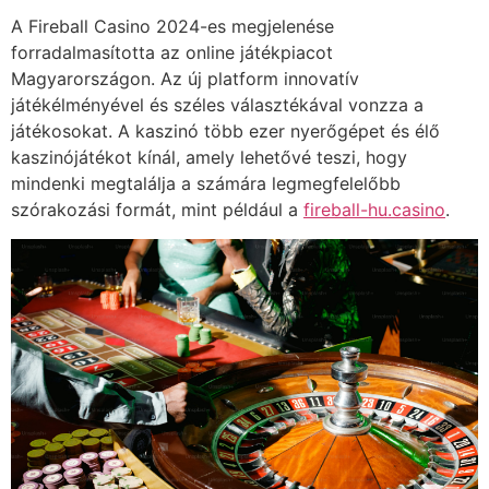
A Fireball Casino 2024-es megjelenése
forradalmasította az online játékpiacot
Magyarországon. Az új platform innovatív
játékélményével és széles választékával vonzza a
játékosokat. A kaszinó több ezer nyerőgépet és élő
kaszinójátékot kínál, amely lehetővé teszi, hogy
mindenki megtalálja a számára legmegfelelőbb
szórakozási formát, mint például a
fireball-hu.casino
.