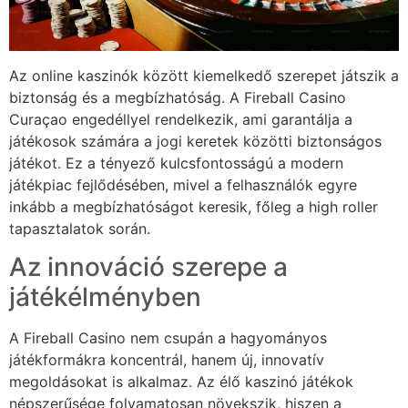
Az online kaszinók között kiemelkedő szerepet játszik a
biztonság és a megbízhatóság. A Fireball Casino
Curaçao engedéllyel rendelkezik, ami garantálja a
játékosok számára a jogi keretek közötti biztonságos
játékot. Ez a tényező kulcsfontosságú a modern
játékpiac fejlődésében, mivel a felhasználók egyre
inkább a megbízhatóságot keresik, főleg a high roller
tapasztalatok során.
Az innováció szerepe a
játékélményben
A Fireball Casino nem csupán a hagyományos
játékformákra koncentrál, hanem új, innovatív
megoldásokat is alkalmaz. Az élő kaszinó játékok
népszerűsége folyamatosan növekszik, hiszen a