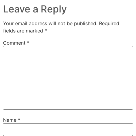
Leave a Reply
Your email address will not be published.
Required
fields are marked
*
Comment
*
Name
*