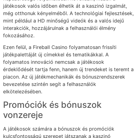
játékosok valós időben élhetik át a kaszinó izgalmát,
még otthonuk kényelméből. A technológiai fejlesztések,
mint például a HD minőségű videók és a valós idejű
interakciók, hozzájárulnak a felhasználói élmény
fokozásához.
Ezen felül, a Fireball Casino folyamatosan frissíti
játékpalettáját új címekkel és tematikákkal. A
folyamatos innováció nemcsak a játékosok
érdeklődését tartja fenn, hanem új trendeket is teremt a
piacon. Az új játékmechanikák és bónuszrendszerek
bevezetése szintén segít a felhasználók
elkötelezésében.
Promóciók és bónuszok
vonzereje
A játékosok számára a bónuszok és promóciók
kulcsfontosságú szerepet játszanak a kaszinó