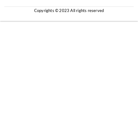
Copyrights © 2023 All rights reserved