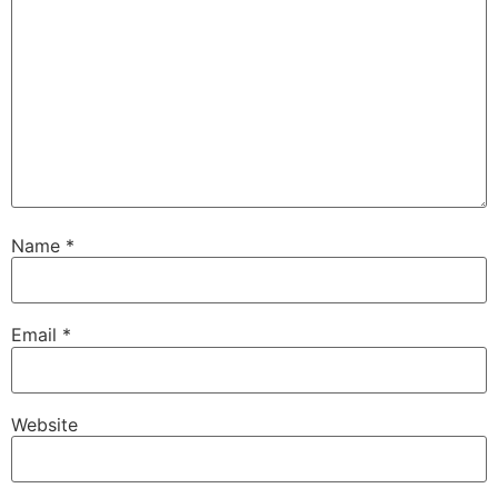
Name
*
Email
*
Website