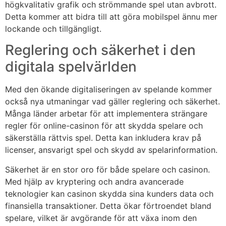
högkvalitativ grafik och strömmande spel utan avbrott.
Detta kommer att bidra till att göra mobilspel ännu mer
lockande och tillgängligt.
Reglering och säkerhet i den
digitala spelvärlden
Med den ökande digitaliseringen av spelande kommer
också nya utmaningar vad gäller reglering och säkerhet.
Många länder arbetar för att implementera strängare
regler för online-casinon för att skydda spelare och
säkerställa rättvis spel. Detta kan inkludera krav på
licenser, ansvarigt spel och skydd av spelarinformation.
Säkerhet är en stor oro för både spelare och casinon.
Med hjälp av kryptering och andra avancerade
teknologier kan casinon skydda sina kunders data och
finansiella transaktioner. Detta ökar förtroendet bland
spelare, vilket är avgörande för att växa inom den