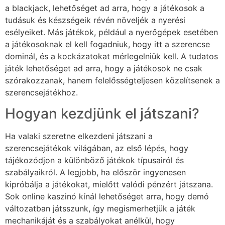
a blackjack, lehetőséget ad arra, hogy a játékosok a
tudásuk és készségeik révén növeljék a nyerési
esélyeiket. Más játékok, például a nyerőgépek esetében
a játékosoknak el kell fogadniuk, hogy itt a szerencse
dominál, és a kockázatokat mérlegelniük kell. A tudatos
játék lehetőséget ad arra, hogy a játékosok ne csak
szórakozzanak, hanem felelősségteljesen közelítsenek a
szerencsejátékhoz.
Hogyan kezdjünk el játszani?
Ha valaki szeretne elkezdeni játszani a
szerencsejátékok világában, az első lépés, hogy
tájékozódjon a különböző játékok típusairól és
szabályaikról. A legjobb, ha először ingyenesen
kipróbálja a játékokat, mielőtt valódi pénzért játszana.
Sok online kaszinó kínál lehetőséget arra, hogy demó
változatban játsszunk, így megismerhetjük a játék
mechanikáját és a szabályokat anélkül, hogy