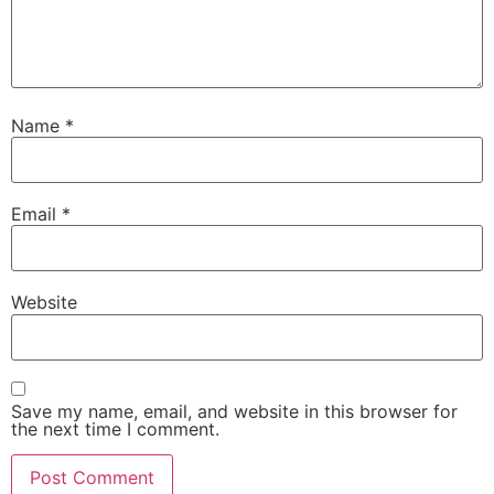
Name
*
Email
*
Website
Save my name, email, and website in this browser for
the next time I comment.