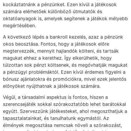
kockáztatnánk a pénzünket. Ezen kívül a játékosok
számára elérhetőek különböző útmutatók és
oktatóanyagok is, amelyek segítenek a játékok mélyebb
megértésében.
A következő lépés a bankroll kezelés, azaz a pénzünk
okos beosztása. Fontos, hogy a játékosok előre
megtervezzék, mennyit hajlandók költeni, és tartsák
magukat ehhez a kerethez. Így elkerülhetik, hogy
túlzottan sok pénzt költsenek, és megóvhatják magukat
a pénzügyi problémáktól. Ezen kívül érdemes figyelni a
bónusz ajánlatokra és promóciókra, mivel ezek jelentős
előnyöket nyújthatnak a játékosok számára.
Végül, a társadalmi aspektus is fontos, hiszen a
szerencsejáték sokkal szórakoztatóbb lehet barátokkal
együtt. Szervezzünk játékesteket, ahol megoszthatjuk a
tapasztalatainkat, és tanulhatunk egymástól. Az
élmények megosztása nemcsak növeli a szórakozást,