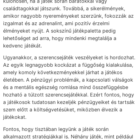
különösen, ha a játék során barátokkal vagy
családtagokkal játszunk. Továbbá, a sikerélmények,
amikor nagyobb nyereményeket szerzünk, fokozzák az
izgalmat és az adrenalint, ami pozitív érzelmi
élményeket nyújt. A sokszínű játékpaletta pedig
lehetőséget ad arra, hogy mindenki megtalálja a
kedvenc játékát.
Ugyanakkor, a szerencsejáték veszélyeket is hordozhat.
Az egyik legnagyobb kockázat a függőség kialakulása,
amely komoly következményekkel járhat a játékos
életében. A pénzügyi problémák, a kapcsolati válságok
és a mentális egészség romlása mind összefüggésbe
hozható a túlzott szerencsejátékkal. Ezért fontos, hogy
a játékosok tudatosan kezeljék pénzügyeiket és tartsák
szem előtt a költségvetésüket, miközben élvezik a
játékokat.
Fontos, hogy tisztában legyünk a játék során
alkalmazott stratégiákkal is. Néhány játék, mint például