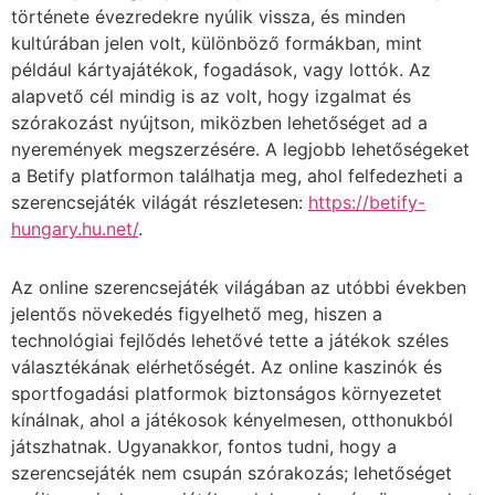
története évezredekre nyúlik vissza, és minden
kultúrában jelen volt, különböző formákban, mint
például kártyajátékok, fogadások, vagy lottók. Az
alapvető cél mindig is az volt, hogy izgalmat és
szórakozást nyújtson, miközben lehetőséget ad a
nyeremények megszerzésére. A legjobb lehetőségeket
a Betify platformon találhatja meg, ahol felfedezheti a
szerencsejáték világát részletesen:
https://betify-
hungary.hu.net/
.
Az online szerencsejáték világában az utóbbi években
jelentős növekedés figyelhető meg, hiszen a
technológiai fejlődés lehetővé tette a játékok széles
választékának elérhetőségét. Az online kaszinók és
sportfogadási platformok biztonságos környezetet
kínálnak, ahol a játékosok kényelmesen, otthonukból
játszhatnak. Ugyanakkor, fontos tudni, hogy a
szerencsejáték nem csupán szórakozás; lehetőséget