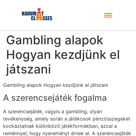
Gambling alapok
Hogyan kezdjünk el
játszani
Gambling alapok Hogyan kezdjünk el játszani
A szerencsejáték fogalma
A szerencsejáték, vagyis a gambling, olyan
tevékenység, amely során a játékosok pénzösszegeket
kockáztatnak különböző játékformákban, azzal a
reménnyel, hogy nyereményt érnek el. A szerencsejáték