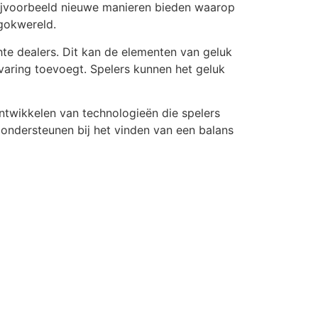
 bijvoorbeeld nieuwe manieren bieden waarop
 gokwereld.
chte dealers. Dit kan de elementen van geluk
varing toevoegt. Spelers kunnen het geluk
twikkelen van technologieën die spelers
 ondersteunen bij het vinden van een balans