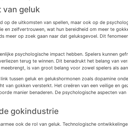
 van geluk
oed op de uitkomsten van spellen, maar ook op de psycholo
rie en zelfvertrouwen, wat hun bereidheid om meer te gokke
eeds meer op zoek gaan naar dat geluksgevoel. Dit fenomee
enlijke psychologische impact hebben. Spelers kunnen gefr
n verliezen terug te winnen. Dit benadrukt het belang van v
 meebrengt, is van groot belang voor zowel spelers als aa
de link tussen geluk en gelukshormonen zoals dopamine ond
t van gokken versterkt. Het creëren van een veilige en ge
oorde manier benaderen. De psychologische aspecten van go
de gokindustrie
aarmee ook de rol van geluk. Technologische ontwikkelinge