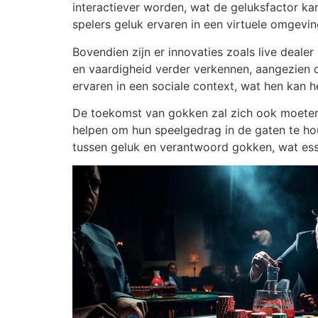
interactiever worden, wat de geluksfactor ka
spelers geluk ervaren in een virtuele omgevi
Bovendien zijn er innovaties zoals live deale
en vaardigheid verder verkennen, aangezien d
ervaren in een sociale context, wat hen kan h
De toekomst van gokken zal zich ook moeten 
helpen om hun speelgedrag in de gaten te hou
tussen geluk en verantwoord gokken, wat ess