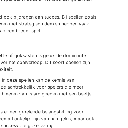
d ook bijdragen aan succes. Bij spellen zoals
neren met strategisch denken hebben vaak
an een breder spel.
lette of gokkasten is geluk de dominante
ver het spelverloop. Dit soort spellen zijn
iteit.
. In deze spellen kan de kennis van
ze aantrekkelijk voor spelers die meer
ombineren van vaardigheden met een beetje
s er een groeiende belangstelling voor
leen afhankelijk zijn van hun geluk, maar ook
 succesvolle gokervaring.