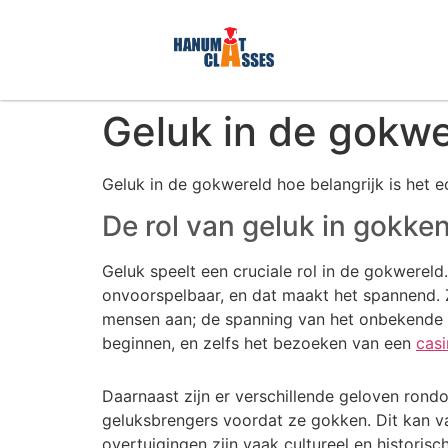
Geluk in de gokwer
Geluk in de gokwereld hoe belangrijk is het e
De rol van geluk in gokke
Geluk speelt een cruciale rol in de gokwereld.
onvoorspelbaar, en dat maakt het spannend. Z
mensen aan; de spanning van het onbekende ma
beginnen, en zelfs het bezoeken van een
casi
Daarnaast zijn er verschillende geloven rond
geluksbrengers voordat ze gokken. Dit kan va
overtuigingen zijn vaak cultureel en histori