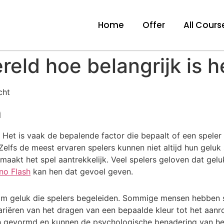
Home
Offer
All Cours
eld hoe belangrijk is h
cht
n
 Het is vaak de bepalende factor die bepaalt of een speler 
elfs de meest ervaren spelers kunnen niet altijd hun geluk
akt het spel aantrekkelijk. Veel spelers geloven dat gelu
no Flash
kan hen dat gevoel geven.
om geluk die spelers begeleiden. Sommige mensen hebben s
riëren van het dragen van een bepaalde kleur tot het aanr
sch gevormd en kunnen de psychologische benadering van he