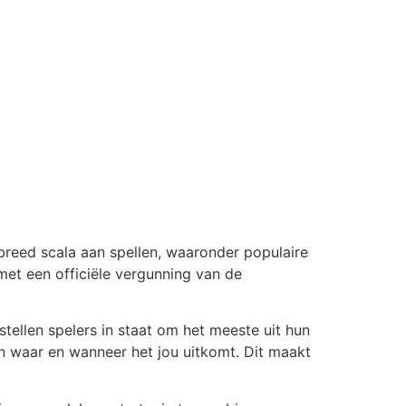
breed scala aan spellen, waaronder populaire
 met een officiële vergunning van de
stellen spelers in staat om het meeste uit hun
en waar en wanneer het jou uitkomt. Dit maakt