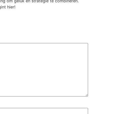
ing om geluk en strategie te combineren.
nt hier!