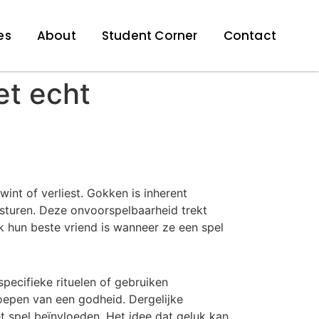
es
About
Student Corner
Contact
et echt
wint of verliest. Gokken is inherent
 sturen. Deze onvoorspelbaarheid trekt
k hun beste vriend is wanneer ze een spel
pecifieke rituelen of gebruiken
oepen van een godheid. Dergelijke
t spel beïnvloeden. Het idee dat geluk kan