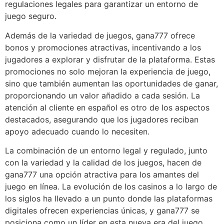
regulaciones legales para garantizar un entorno de
juego seguro.
Además de la variedad de juegos, gana777 ofrece
bonos y promociones atractivas, incentivando a los
jugadores a explorar y disfrutar de la plataforma. Estas
promociones no solo mejoran la experiencia de juego,
sino que también aumentan las oportunidades de ganar,
proporcionando un valor añadido a cada sesión. La
atención al cliente en español es otro de los aspectos
destacados, asegurando que los jugadores reciban
apoyo adecuado cuando lo necesiten.
La combinación de un entorno legal y regulado, junto
con la variedad y la calidad de los juegos, hacen de
gana777 una opción atractiva para los amantes del
juego en línea. La evolución de los casinos a lo largo de
los siglos ha llevado a un punto donde las plataformas
digitales ofrecen experiencias únicas, y gana777 se
posiciona como un líder en esta nueva era del juego,