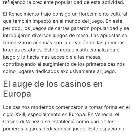
reflejando la creciente popularidad de esta actividad.
El Renacimiento trajo consigo un florecimiento cultural
que también impactó en el mundo del juego. En este
periodo, los juegos de cartas ganaron popularidad y se
introdujeron diversos juegos de mesa. Las apuestas se
formalizaron aún más con la creación de las primeras
loterías estatales. Este enfoque institucionalizaba el
juego y lo hacía más accesible a las masas,
contribuyendo al surgimiento de los primeros casinos
como lugares dedicados exclusivamente al juego.
El auge de los casinos en
Europa
Los casinos modernos comenzaron a tomar forma en el
siglo XVIII, especialmente en Europa. En Venecia, el
Casino di Venezia se estableció como uno de los
primeros lugares dedicados al juego. Este espacio no