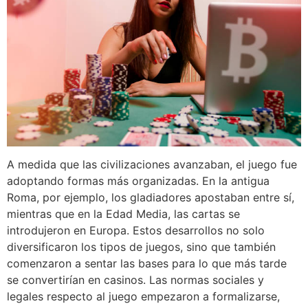
A medida que las civilizaciones avanzaban, el juego fue
adoptando formas más organizadas. En la antigua
Roma, por ejemplo, los gladiadores apostaban entre sí,
mientras que en la Edad Media, las cartas se
introdujeron en Europa. Estos desarrollos no solo
diversificaron los tipos de juegos, sino que también
comenzaron a sentar las bases para lo que más tarde
se convertirían en casinos. Las normas sociales y
legales respecto al juego empezaron a formalizarse,