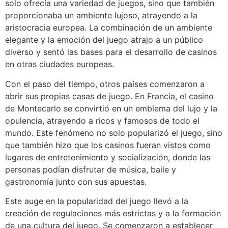
solo ofrecía una variedad de juegos, sino que también
proporcionaba un ambiente lujoso, atrayendo a la
aristocracia europea. La combinación de un ambiente
elegante y la emoción del juego atrajo a un público
diverso y sentó las bases para el desarrollo de casinos
en otras ciudades europeas.
Con el paso del tiempo, otros países comenzaron a
abrir sus propias casas de juego. En Francia, el casino
de Montecarlo se convirtió en un emblema del lujo y la
opulencia, atrayendo a ricos y famosos de todo el
mundo. Este fenómeno no solo popularizó el juego, sino
que también hizo que los casinos fueran vistos como
lugares de entretenimiento y socialización, donde las
personas podían disfrutar de música, baile y
gastronomía junto con sus apuestas.
Este auge en la popularidad del juego llevó a la
creación de regulaciones más estrictas y a la formación
de una cultura del juego. Se comenzaron a establecer