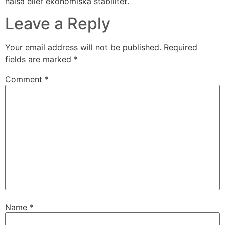
hälsa eller ekonomiska stabilitet.
Leave a Reply
Your email address will not be published.
Required
fields are marked
*
Comment
*
Name
*