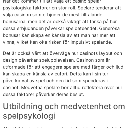
När det kommer till att välja ett casino spelar
psykologiska faktorer en stor roll. Spelare tenderar att
välja casinon som erbjuder de mest tilltalande
bonusarna, men det är också viktigt att tänka på hur
dessa erbjudanden påverkar spelbeteendet. Generösa
bonusar kan skapa en känsla av att man har mer att
vinna, vilket kan öka risken för impulsivt spelande.
Det är också värt att överväga hur casinots layout och
design påverkar spelupplevelsen. Casinon som är
utformade för att engagera spelare med färger och ljud
kan skapa en känsla av eufori. Detta kan i sin tur
påverka val av spel och den tid som spenderas i
casinot. Medvetna spelare bör alltid reflektera över hur
dessa faktorer påverkar deras beslut.
Utbildning och medvetenhet om
spelpsykologi