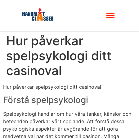
Hur påverkar
spelpsykologi ditt
casinoval
Hur påverkar spelpsykologi ditt casinoval
Förstå spelpsykologi
Spelpsykologi handlar om hur våra tankar, känslor och
beteenden påverkar vårt spelande. Att förstå dessa
psykologiska aspekter är avgörande för att göra
medvetna val när det kommer till casinon. Många