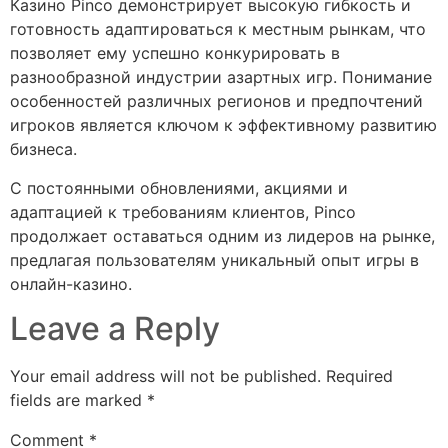
Казино Pinco демонстрирует высокую гибкость и
готовность адаптироваться к местным рынкам, что
позволяет ему успешно конкурировать в
разнообразной индустрии азартных игр. Понимание
особенностей различных регионов и предпочтений
игроков является ключом к эффективному развитию
бизнеса.
С постоянными обновлениями, акциями и
адаптацией к требованиям клиентов, Pinco
продолжает оставаться одним из лидеров на рынке,
предлагая пользователям уникальный опыт игры в
онлайн-казино.
Leave a Reply
Your email address will not be published.
Required
fields are marked
*
Comment
*