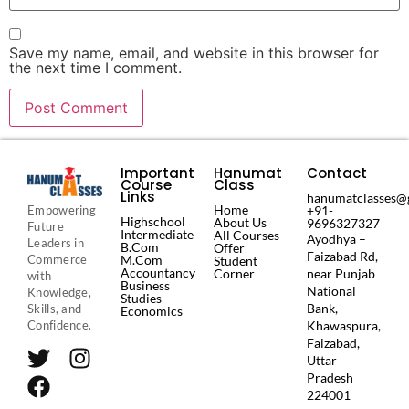
Save my name, email, and website in this browser for
the next time I comment.
Important
Hanumat
Contact
Course
Class
es
Links
hanumatclasses@
Home
+91-
Empowering
Highschool
About Us
9696327327
Future
Intermediate
All Courses
Ayodhya –
Leaders in
B.Com
Offer
Faizabad Rd,
M.Com
Commerce
Student
Accountancy
Corner
near Punjab
with
Business
National
Knowledge,
Studies
Bank,
Skills, and
Economics
Khawaspura,
Confidence.
Faizabad,
Uttar
Pradesh
224001