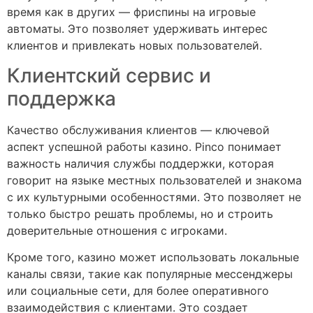
время как в других — фриспины на игровые
автоматы. Это позволяет удерживать интерес
клиентов и привлекать новых пользователей.
Клиентский сервис и
поддержка
Качество обслуживания клиентов — ключевой
аспект успешной работы казино. Pinco понимает
важность наличия службы поддержки, которая
говорит на языке местных пользователей и знакома
с их культурными особенностями. Это позволяет не
только быстро решать проблемы, но и строить
доверительные отношения с игроками.
Кроме того, казино может использовать локальные
каналы связи, такие как популярные мессенджеры
или социальные сети, для более оперативного
взаимодействия с клиентами. Это создает