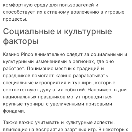
комфортную среду для пользователей и
способствует их активному вовлечению в игровые
процессы.
Социальные и культурные
факторы
Казино Pinco внимательно следит за социальными и
культурными изменениями в регионах, где оно
работает. Понимание местных традиций и
праздников помогает казино разрабатывать
специальные мероприятия и турниры, которые
соответствуют духу этих событий. Например, в дни
национальных праздников могут проводиться
крупные турниры с увеличенными призовыми
фондами.
Также важно учитывать и культурные аспекты,
влияющие на восприятие азартных игр. В некоторых