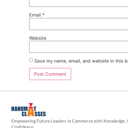
Email
*
Website
Save my name, email, and website in this b
Empowering Future Leaders in Commerce with Knowledge, Sk
Confidence.