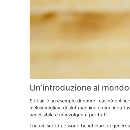
Un’introduzione al mondo d
Slotlair è un esempio di come i casinò online 
inclusi migliaia di slot machine e giochi da ta
accessibile e coinvolgente per tutti.
I nuovi iscritti possono beneficiare di generos