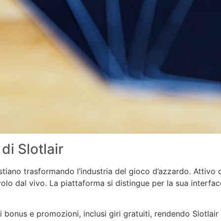
i Slotlair
stiano trasformando l’industria del gioco d’azzardo. Attivo 
volo dal vivo. La piattaforma si distingue per la sua interfac
i bonus e promozioni, inclusi giri gratuiti, rendendo Slotlair