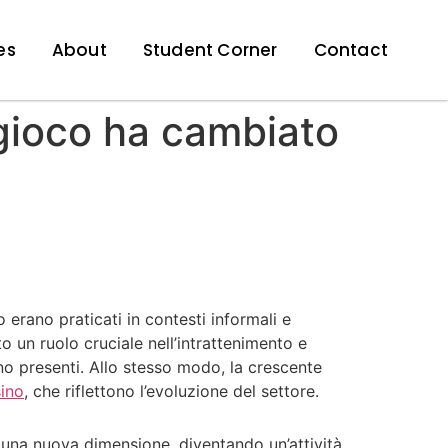
es
About
Student Corner
Contact
 gioco ha cambiato
do erano praticati in contesti informali e
o un ruolo cruciale nell’intrattenimento e
no presenti. Allo stesso modo, la crescente
sino
, che riflettono l’evoluzione del settore.
o una nuova dimensione, diventando un’attività