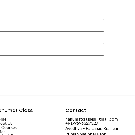
anumat Class
es
Contact
ome
hanumatclasses@gmail.com
out Us
+91-9696327327
l Courses
Ayodhya – Faizabad Rd, near
fer
Punjab National Bank,