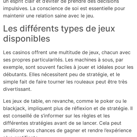
un esprit clair et d’éviter de prendre des décisions
impulsives. La conscience de soi est essentielle pour
maintenir une relation saine avec le jeu.
Les différents types de jeux
disponibles
Les casinos offrent une multitude de jeux, chacun avec
ses propres particularités. Les machines à sous, par
exemple, sont souvent faciles à jouer et idéales pour les
débutants. Elles nécessitent peu de stratégie, et le
simple fait de faire tourner les rouleaux peut être très
divertissant.
Les jeux de table, en revanche, comme le poker ou le
blackjack, impliquent plus de réflexion et de stratégie. Il
est conseillé de s’informer sur les règles et les
différentes stratégies avant de se lancer. Cela peut
améliorer vos chances de gagner et rendre l’expérience