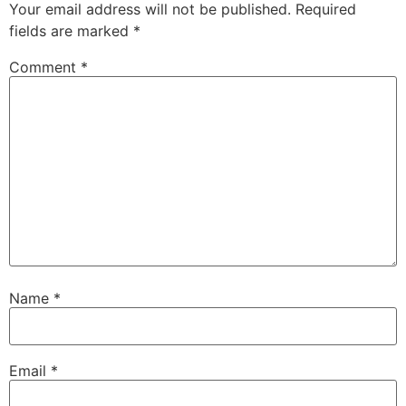
Your email address will not be published.
Required
fields are marked
*
Comment
*
Name
*
Email
*