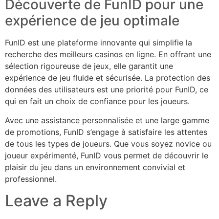
Découverte de FunID pour une
expérience de jeu optimale
FunID est une plateforme innovante qui simplifie la
recherche des meilleurs casinos en ligne. En offrant une
sélection rigoureuse de jeux, elle garantit une
expérience de jeu fluide et sécurisée. La protection des
données des utilisateurs est une priorité pour FunID, ce
qui en fait un choix de confiance pour les joueurs.
Avec une assistance personnalisée et une large gamme
de promotions, FunID s’engage à satisfaire les attentes
de tous les types de joueurs. Que vous soyez novice ou
joueur expérimenté, FunID vous permet de découvrir le
plaisir du jeu dans un environnement convivial et
professionnel.
Leave a Reply