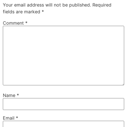
Your email address will not be published.
Required
fields are marked
*
Comment
*
Name
*
Email
*