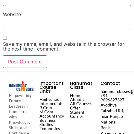
Website
Save my name, email, and website in this browser for
the next time I comment.
Important
Hanumat
Contact
Course
Class
es
Links
hanumatclasses@
Home
+91-
Empowering
Highschool
About Us
9696327327
Future
Intermediate
All Courses
Ayodhya –
Leaders in
B.Com
Offer
Faizabad Rd,
M.Com
Commerce
Student
Accountancy
Corner
near Punjab
with
Business
National
Knowledge,
Studies
Bank,
Skills, and
Economics
Khawaspura,
Confidence.