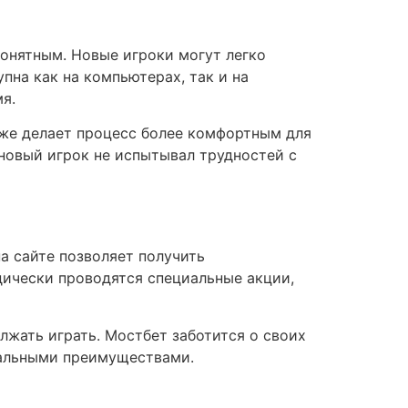
онятным. Новые игроки могут легко
пна как на компьютерах, так и на
я.
кже делает процесс более комфортным для
новый игрок не испытывал трудностей с
а сайте позволяет получить
дически проводятся специальные акции,
жать играть. Мостбет заботится о своих
мальными преимуществами.