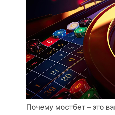
Почему мостбет – это в