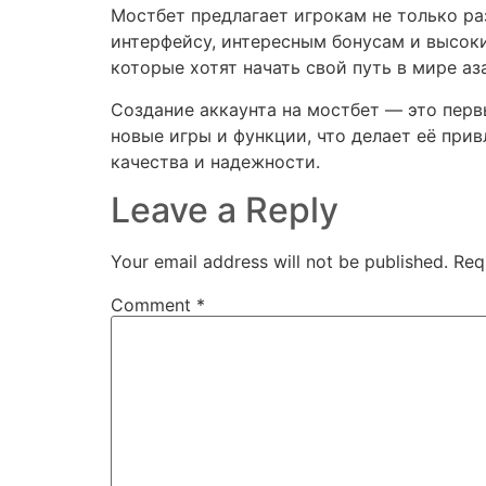
Мостбет предлагает игрокам не только ра
интерфейсу, интересным бонусам и высок
которые хотят начать свой путь в мире аз
Создание аккаунта на мостбет — это перв
новые игры и функции, что делает её прив
качества и надежности.
Leave a Reply
Your email address will not be published.
Req
Comment
*