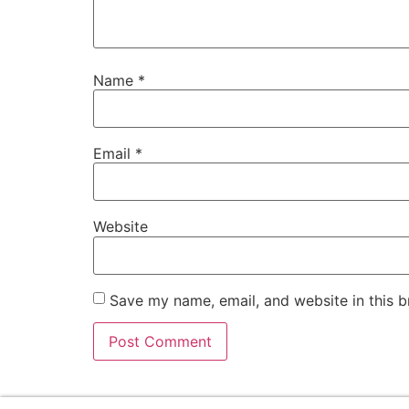
Name
*
Email
*
Website
Save my name, email, and website in this b