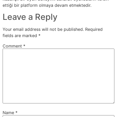
ettiği bir platform olmaya devam etmektedir.
Leave a Reply
Your email address will not be published.
Required
fields are marked
*
Comment
*
Name
*