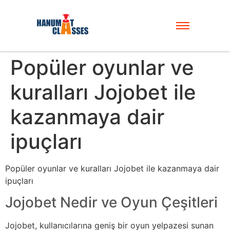
Popüler oyunlar ve
kuralları Jojobet ile
kazanmaya dair
ipuçları
Popüler oyunlar ve kuralları Jojobet ile kazanmaya dair
ipuçları
Jojobet Nedir ve Oyun Çeşitleri
Jojobet, kullanıcılarına geniş bir oyun yelpazesi sunan