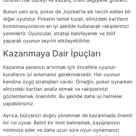
Bunun yanı sıra, poker de Jojobet’te sık tercih edilen bir
diğer oyundur. Pokerin temel kuralı, elinizdeki kartların
kombinasyonlarını en iyi şekilde kullanarak rakiplerinizi
yenmektir. Oyuncular, strateji belirleyerek ve blöf
yaparak oyunun seyrini etkileyebilirler.
Kazanmaya Dair İpuçları
Kazanma şansınızı artırmak için öncelikle oyunun
kurallarını iyi anlamanız gerekmektedir. Her oyunun
kendine özgü stratejileri vardır. Örneğin, poker oynarken
elinizdeki kartları analiz etmek ve rakiplerinizi
gözlemlemek önemlidir. Bu şekilde daha iyi hamleler
yapabilirsiniz.
Ayrıca, bütçenizi doğru yönetmek de kazanmada önemli
bir rol oynar. Belirli bir limit belirlemek, kayıplarınızı
minimize eder ve daha uzun süre oyun oynamanızı