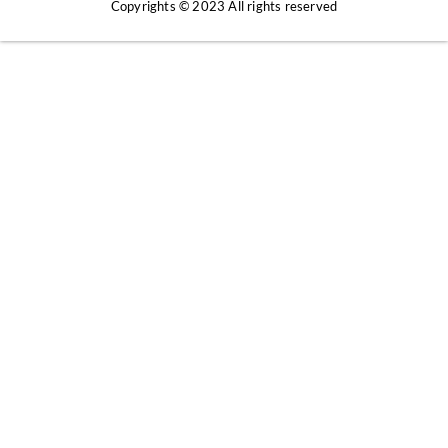
Copyrights © 2023 All rights reserved