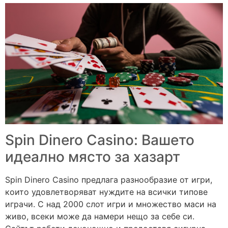
Spin Dinero Casino: Вашето
идеално място за хазарт
Spin Dinero Casino предлага разнообразие от игри,
които удовлетворяват нуждите на всички типове
играчи. С над 2000 слот игри и множество маси на
живо, всеки може да намери нещо за себе си.