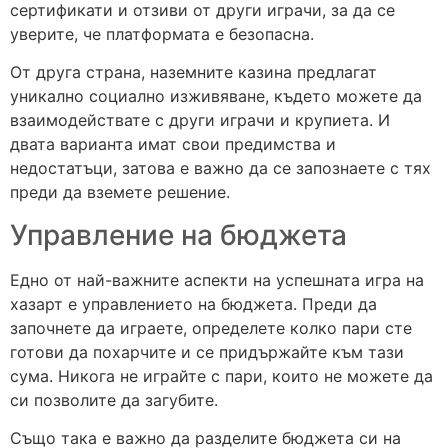
сертификати и отзиви от други играчи, за да се
уверите, че платформата е безопасна.
От друга страна, наземните казина предлагат
уникално социално изживяване, където можете да
взаимодействате с други играчи и крупиета. И
двата варианта имат свои предимства и
недостатъци, затова е важно да се запознаете с тях
преди да вземете решение.
Управление на бюджета
Едно от най-важните аспекти на успешната игра на
хазарт е управлението на бюджета. Преди да
започнете да играете, определете колко пари сте
готови да похарчите и се придържайте към тази
сума. Никога не играйте с пари, които не можете да
си позволите да загубите.
Също така е важно да разделите бюджета си на