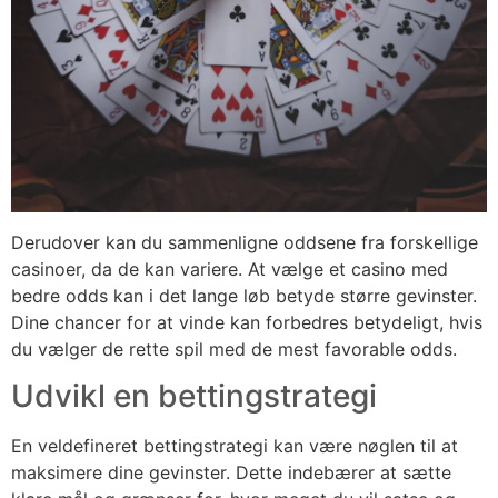
Derudover kan du sammenligne oddsene fra forskellige
casinoer, da de kan variere. At vælge et casino med
bedre odds kan i det lange løb betyde større gevinster.
Dine chancer for at vinde kan forbedres betydeligt, hvis
du vælger de rette spil med de mest favorable odds.
Udvikl en bettingstrategi
En veldefineret bettingstrategi kan være nøglen til at
maksimere dine gevinster. Dette indebærer at sætte