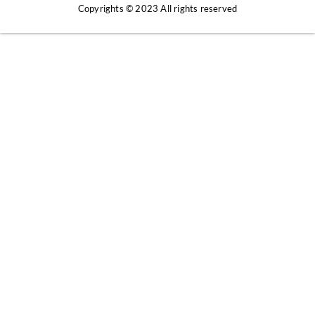
Copyrights © 2023 All rights reserved