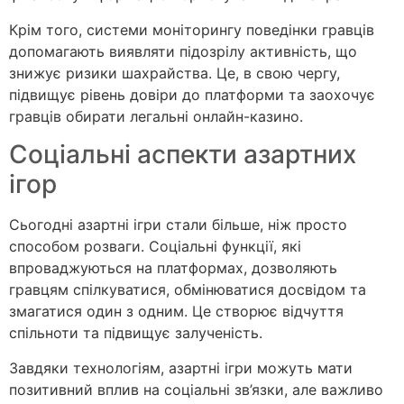
Крім того, системи моніторингу поведінки гравців
допомагають виявляти підозрілу активність, що
знижує ризики шахрайства. Це, в свою чергу,
підвищує рівень довіри до платформи та заохочує
гравців обирати легальні онлайн-казино.
Соціальні аспекти азартних
ігор
Сьогодні азартні ігри стали більше, ніж просто
способом розваги. Соціальні функції, які
впроваджуються на платформах, дозволяють
гравцям спілкуватися, обмінюватися досвідом та
змагатися один з одним. Це створює відчуття
спільноти та підвищує залученість.
Завдяки технологіям, азартні ігри можуть мати
позитивний вплив на соціальні зв’язки, але важливо