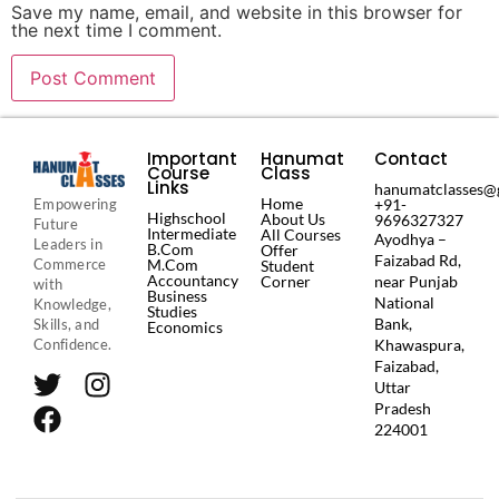
Save my name, email, and website in this browser for
the next time I comment.
Important
Hanumat
Contact
Course
Class
es
Links
hanumatclasses@
Home
+91-
Empowering
Highschool
About Us
9696327327
Future
Intermediate
All Courses
Ayodhya –
Leaders in
B.Com
Offer
Faizabad Rd,
M.Com
Commerce
Student
Accountancy
Corner
near Punjab
with
Business
National
Knowledge,
Studies
Bank,
Skills, and
Economics
Khawaspura,
Confidence.
Faizabad,
Uttar
Pradesh
224001