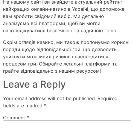
На нашому сайті ви знайдете актуальний рейтинг
найкращих онлайн-казино в Україні, що допоможе
вам зробити свідомий вибір. Ми детально
аналізуємо всі платформи, щоб ви могли
насолоджуватися безпечною та надійною грою.
Окрім оглядів казино, ми також пропонуємо корисні
поради щодо відповідальної гри, що дозволить
уникнути можливих ризиків і насолодитися
процесом гри. Обирайте легальні платформи та
грайте відповідально з нашим ресурсом!
Leave a Reply
Your email address will not be published.
Required
fields are marked
*
Comment
*