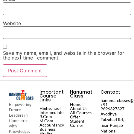
Website
Save my name, email, and website in this browser for
the next time I comment.
Important
Hanumat
Contact
Course
Class
es
Links
hanumatclasses@
Home
+91-
Empowering
Highschool
About Us
9696327327
Future
Intermediate
All Courses
Ayodhya –
Leaders in
B.Com
Offer
Faizabad Rd,
M.Com
Commerce
Student
Accountancy
Corner
near Punjab
with
Business
National
Knowledge,
Studies